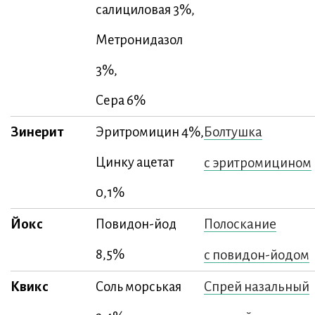
салициловая 3%,
Метронидазол
3%,
Сера 6%
Зинерит
Болтушка
Эритромицин 4%,
Цинку ацетат
с эритромицином
0,1%
Йокс
Полоскание
Повидон-йод
8,5%
с повидон-йодом
Квикс
Спрей назальный
Соль морськая