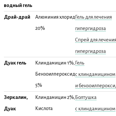
водный гель
Драй-драй
Гель для лечения
Алюминия хлорид
20%
гипергидроза
Спрей для лечени
гипергидроза
Дуак гель
Гель
Клиндамицин 1%,
Бензоилпероксид
с клиндамицином
5%
и бензоилперокс
Зеркалин,
Болтушка
Клиндамицин 2%,
Дуак
Кислота
с клиндамицином