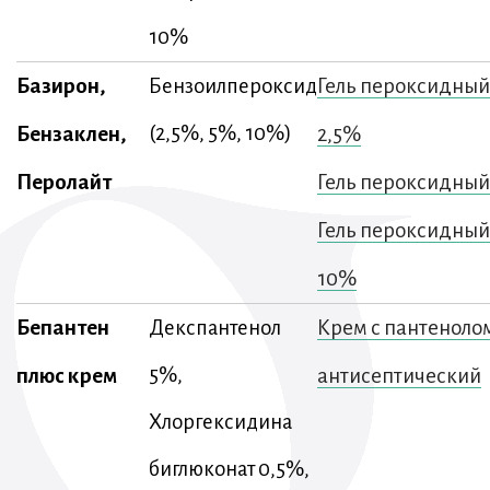
10%
Базирон,
Гель пероксидный
Бензоилпероксид
Бензаклен,
(2,5%, 5%, 10%)
2,5%
Перолайт
Гель пероксидный
Гель пероксидный
10%
Бепантен
Крем с пантеноло
Декспантенол
плюс крем
5%,
антисептический
Хлоргексидина
биглюконат 0,5%,