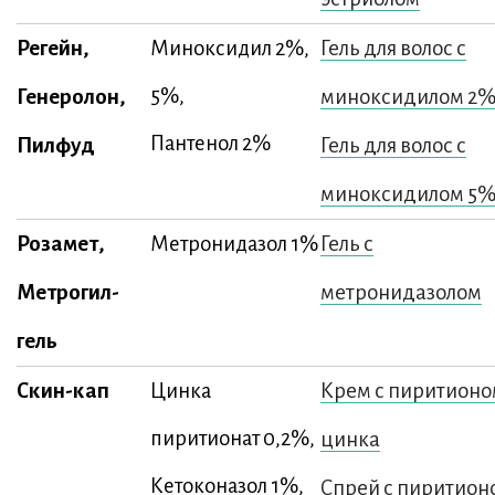
Регейн,
Гель для волос с
Миноксидил 2%,
Генеролон,
5%,
миноксидилом 2
Пантенол 2%
Пилфуд
Гель для волос с
миноксидилом 5
Розамет,
Гель с
Метронидазол 1%
Метрогил-
метронидазолом
гель
Скин-кап
Крем с пиритион
Цинка
пиритионат 0,2%,
цинка
Кетоконазол 1%,
Спрей с пиритион