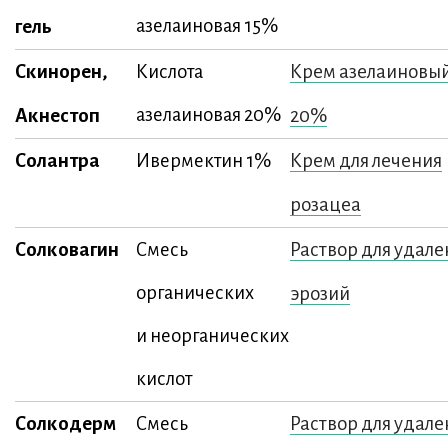
гель
азелаиновая 15%
Скинорен,
Крем азелаиновы
Кислота
Акнестоп
азелаиновая 20%
20%
Солантра
Крем для лечения
Ивермектин 1%
розацеа
Солковагин
Раствор для удале
Смесь
органических
эрозий
и неорганических
кислот
Солкодерм
Раствор для удале
Смесь