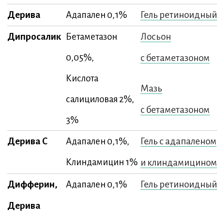
Дерива
Гель ретиноидный
Адапален 0,1%
Дипросалик
Лосьон
Бетаметазон
0,05%,
с бетаметазоном
Кислота
Мазь
салициловая 2%,
с бетаметазоном
3%
Дерива С
Гель с адапаленом
Адапален 0,1%,
Клиндамицин 1%
и клиндамицином
Дифферин,
Гель ретиноидный
Адапален 0,1%
Дерива