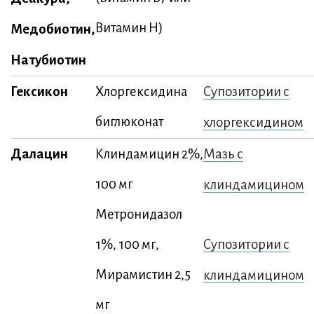
Витамин Н)
Медобиотин,
Натубиотин
Гексикон
Супозитории с
Хлоргексидина
биглюконат
хлоргексидином
Далацин
Мазь с
Клиндамицин 2%,
100 мг
клиндамицином
Метронидазол
Супозитории с
1%, 100 мг,
Мирамистин 2,5
клиндамицином
мг