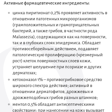
Активные фармацевтические ингредиенты:
цинка пиритионат 0,2% проявляет активность в
отношении патогенных микроорганизмов
(грамположительных и грамотрицательных
бактерий, а также грибов, в частности рода
Malassezia), содержащихся как на поверхности,
так и в глубоких слоях эпидермиса. Обладает
противосеборейным действием, подавляет
патологическую пролиферацию (чрезмерный
рост) клеток поверхностных слоев кожи,
устраняет шелушение при псориазе и других
дерматозах;
кетоконазол 1% – противогрибковое средство
широкого спектра действия; активный в
отношении дерматофитов, дрожжевых и
дрожжеподобных грибов разных штаммов;
ментол 0,5% обладает антисептическими
свойствами; при нанесении на кожу вызывает