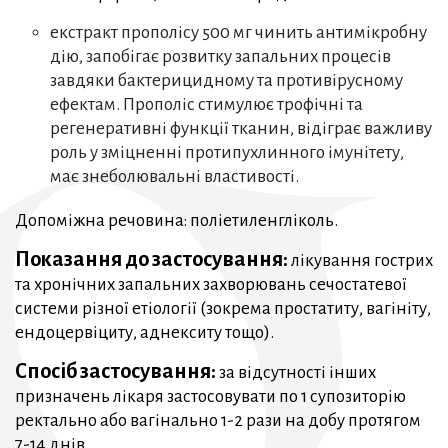
екстракт прополісу 500 мг чинить антимікробну
дію, запобігає розвитку запальних процесів
завдяки бактерицидному та противірусному
ефектам. Прополіс стимулює трофічні та
регенеративні функції тканин, відіграє важливу
роль у зміцненні протипухлинного імунітету,
має знеболювальні властивості.
Допоміжна речовина: поліетиленгліколь.
Показання до застосування:
лікування гострих
та хронічних запальних захворювань сечостатевої
системи різної етіології (зокрема простатиту, вагініту,
ендоцервіциту, аднекситу тощо).
Спосіб застосування:
за відсутності інших
призначень лікаря застосовувати по 1 супозиторію
ректально або вагінально 1-2 рази на добу протягом
7-14 днів.