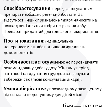
Спосіб застосування:
перед застосуванням
препарат необхідно ретельно збовтати. За
відсутності інших призначень лікаря наносити на
пошкоджені ділянки шкіри 1–2 рази на добу.
Препарат придатний для тривалого використання.
Протипоказання:
індивідуальна
непереносимість або підвищена чутливість
до компонентів.
Особливості застосування:
не перевищувати
рекомендовану добову дозу. Жінкам у період
вагітності та годування груддю застосовувати
з обережністю (після консультації лікаря).
Умови зберігання:
у прохолодному, захищеному
від світла та недоступному для дітей місці.
Ціна — 150 грн.