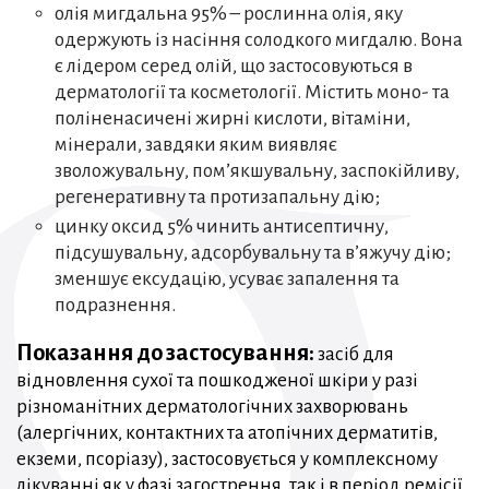
олія мигдальна 95% – рослинна олія, яку
одержують із насіння солодкого мигдалю. Вона
є лідером серед олій, що застосовуються в
дерматології та косметології. Містить моно- та
поліненасичені жирні кислоти, вітаміни,
мінерали, завдяки яким виявляє
зволожувальну, пом’якшувальну, заспокійливу,
регенеративну та протизапальну дію;
цинку оксид 5% чинить антисептичну,
підсушувальну, адсорбувальну та в’яжучу дію;
зменшує ексудацію, усуває запалення та
подразнення.
Показання до застосування:
засіб для
відновлення сухої та пошкодженої шкіри у разі
різноманітних дерматологічних захворювань
(алергічних, контактних та атопічних дерматитів,
екземи, псоріазу), застосовується у комплексному
лікуванні як у фазі загострення, так і в період ремісії.