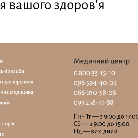
я вашого здоров’я
Медичний центр
на
ські засоби
0 800 33-15-10
096 594-40-04
товенерологія
066 010-58-06
ична медицина
093 258-77-88
логія
Пн-Пт — з 9:00 до 17:0
Сб — з 9:00 до 15:00
аторiя
Нд — вихідний
ас