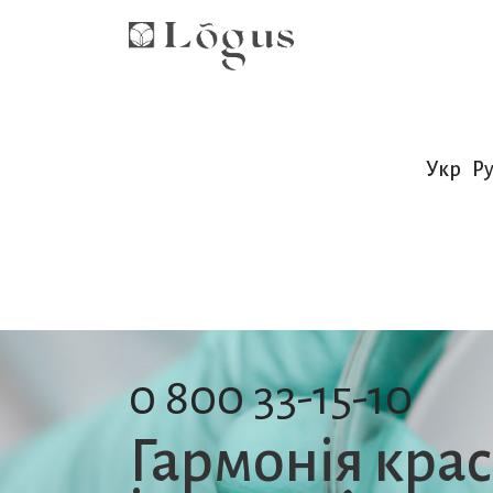
Укр
Ру
0 800 33-15-10
Гармонія кра