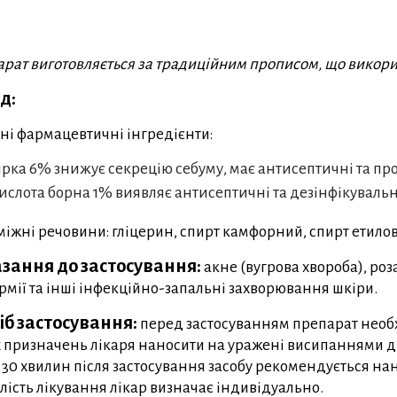
рат виготовляється за традиційним прописом, що викорис
д:
ні фармацевтичні інгредієнти:
ірка 6% знижує секрецію себуму, має антисептичні та пр
ислота борна 1% виявляє антисептичні та дезінфікувальні
іжні речовини: гліцерин, спирт камфорний, спирт етило
зання до застосування:
акне (вугрова хвороба), ро
рмії та інші інфекційно-запальні захворювання шкіри.
іб застосування:
перед застосуванням препарат необхі
 призначень лікаря наносити на уражені висипаннями діл
 30 хвилин після застосування засобу рекомендується на
лість лікування лікар визначає індивідуально.