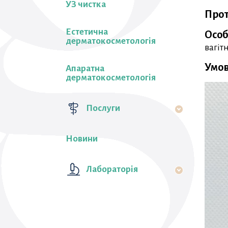
УЗ чистка
Прот
Естетична
Особ
дерматокосметологія
вагіт
Умов
Апаратна
дерматокосметологія
Послуги
Новини
Лабораторiя