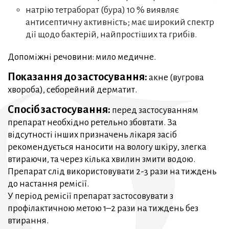
натрію тетраборат (бура) 10 % виявляє
антисептичну активність; має широкий спектр
дії щодо бактерій, найпростіших та грибів.
Допоміжні речовини: мило медичне.
Показання до застосування:
акне (вугрова
хвороба), себорейний дерматит.
Спосіб застосування:
перед застосуванням
препарат необхідно ретельно збовтати. За
відсутності інших призначень лікаря засіб
рекомендується наносити на вологу шкіру, злегка
втираючи, та через кілька хвилин змити водою.
Препарат слід використовувати 2-3 рази на тиждень
до настання ремісії.
У період ремісії препарат застосовувати з
профілактичною метою 1–2 рази на тиждень без
втирання.