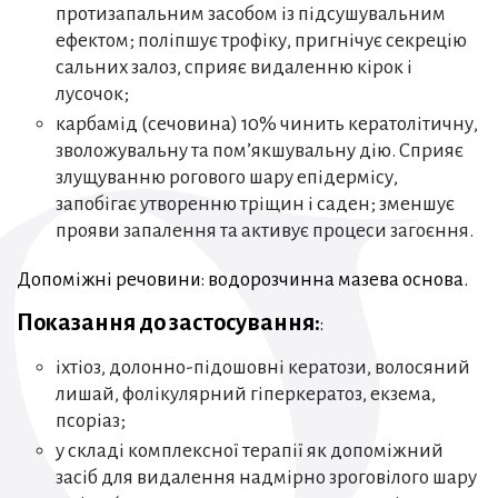
протизапальним засобом із підсушувальним
ефектом; поліпшує трофіку, пригнічує секрецію
сальних залоз, сприяє видаленню кірок і
лусочок;
карбамід (сечовина) 10% чинить кератолітичну,
зволожувальну та пом’якшувальну дію. Сприяє
злущуванню рогового шару епідермісу,
запобігає утворенню тріщин і саден; зменшує
прояви запалення та активує процеси загоєння.
Допоміжні речовини: водорозчинна мазева основа.
Показання до застосування:
:
іхтіоз, долонно-підошовні кератози, волосяний
лишай, фолікулярний гіперкератоз, екзема,
псоріаз;
у складі комплексної терапії як допоміжний
засіб для видалення надмірно зроговілого шару