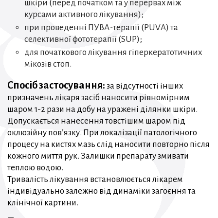
шкіри (перед початком та у перервах між
курсами активного лікування);
при проведенні ПУВА-терапії (PUVA) та
селективної фототерапії (SUP);
для початкового лікування гіперкератотичних
мікозів стоп.
Спосіб застосування:
за відсутності інших
призначень лікаря засіб наносити рівномірним
шаром 1-2 рази на добу на уражені ділянки шкіри.
Допускається нанесення товстішим шаром під
оклюзійну пов’язку. При локалізації патологічного
процесу на кистях мазь слід наносити повторно після
кожного миття рук. Залишки препарату змивати
теплою водою.
Тривалість лікування встановлюється лікарем
індивідуально залежно від динаміки загоєння та
клінічної картини.