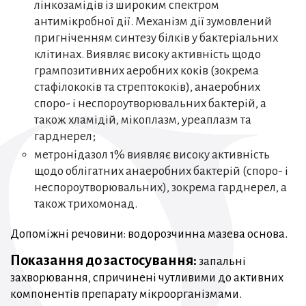
лінкозамідів із широким спектром
антимікробної дії. Механізм дії зумовлений
пригніченням синтезу білків у бактеріальних
клітинах. Виявляє високу активність щодо
грампозитивних аеробних коків (зокрема
стафілококів та стрептококів), анаеробних
споро- і неспороутворювальних бактерій, а
також хламідій, мікоплазм, уреаплазм та
гарднерел;
метронідазол 1% виявляє високу активність
щодо облігатних анаеробних бактерій (споро- і
неспороутворювальних), зокрема гарднерел, а
також трихомонад.
Допоміжні речовини: водорозчинна мазева основа.
Показання до застосування:
запальні
захворювання, спричинені чутливими до активних
компонентів препарату мікроорганізмами.