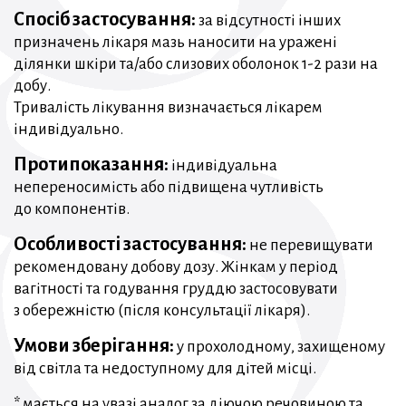
Спосіб застосування:
за відсутності інших
призначень лікаря мазь наносити на уражені
ділянки шкіри та/або слизових оболонок 1-2 рази на
добу.
Тривалість лікування визначається лікарем
індивідуально.
Протипоказання:
індивідуальна
непереносимість або підвищена чутливість
до компонентів.
Особливості застосування:
не перевищувати
рекомендовану добову дозу. Жінкам у період
вагітності та годування груддю застосовувати
з обережністю (після консультації лікаря).
Умови зберігання:
у прохолодному, захищеному
від світла та недоступному для дітей місці.
* мається на увазі аналог за діючою речовиною та