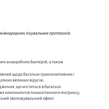
міжнародних лікувальних протоколів.
них анаеробних бактерій, а також
тивний щодо багатьох грампозитивних і
деяких великих вірусів;
ження, що міститься в багатьох
них компонентів позаклітинного матриксу,
тужний зволожувальний ефект.