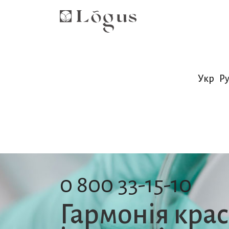
Укр
Ру
0 800 33-15-10
Гармонія кра