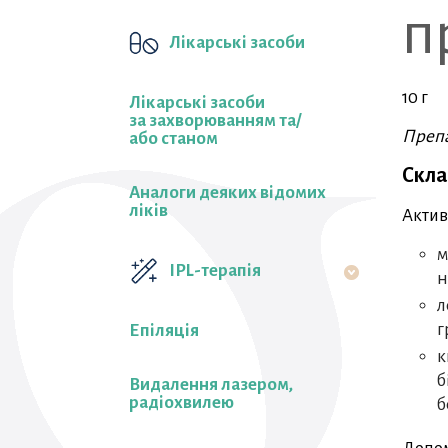
п
Лікарські засоби
10 г
Лікарські засоби
за захворюванням та/
Препа
або станом
Скла
Аналоги деяких відомих
ліків
Актив
м
IPL-терапія
н
л
г
Епіляція
к
б
Видалення лазером,
радіохвилею
б