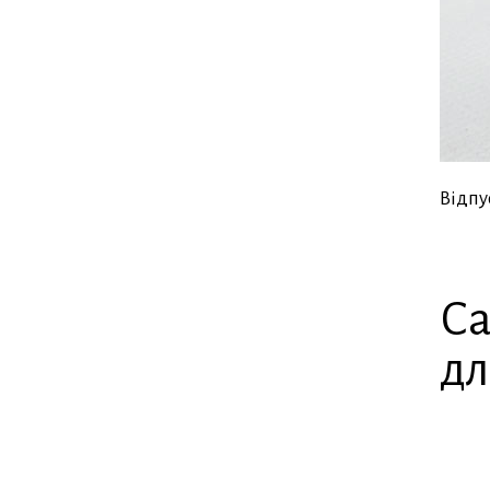
Відпу
Са
дл