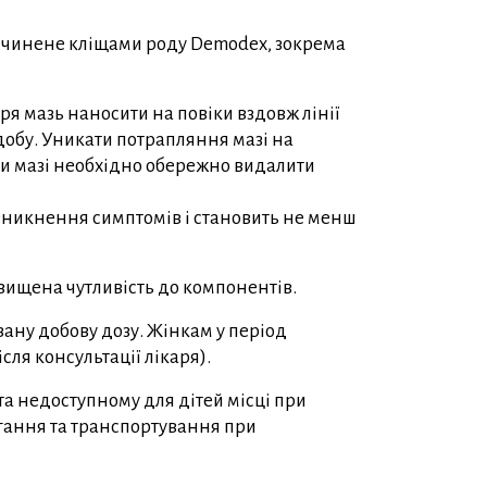
ичинене кліщами роду Demodex, зокрема
ря мазь наносити на повіки вздовж лінії
 добу. Уникати потрапляння мазі на
ки мазі необхідно обережно видалити
 зникнення симптомів і становить не менш
вищена чутливість до компонентів.
ну добову дозу. Жінкам у період
сля консультації лікаря).
та недоступному для дітей місці при
ігання та транспортування при