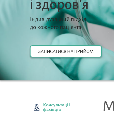
i здоров’я
Індивідуальний підхід
до кожного пацієнта
ЗАПИСАТИСЯ НА ПРИЙОМ
М
Консультації
фахівців