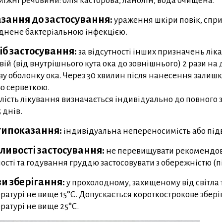
іжні речовини: олія касторова, ланолін, вода очищена.
зання до застосування:
ураження шкіри повік, спр
днене бактеріальною інфекцією.
іб застосування:
за відсутності інших призначень ліка
 вій (від внутрішнього кута ока до зовнішнього) 2 рази на
ву оболонку ока. Через 30 хвилин після нанесення залиш
ю серветкою.
лість лікування визначається індивідуально до повного
 днів.
ипоказання:
індивідуальна непереносимість або під
ливості застосування:
не перевищувати рекомендова
ності та годування груддю застосовувати з обережністю (пі
и зберігання:
у прохолодному, захищеному від світла 
ратурі не вище 15°C. Допускається короткострокове збер
ратурі не вище 25°C.