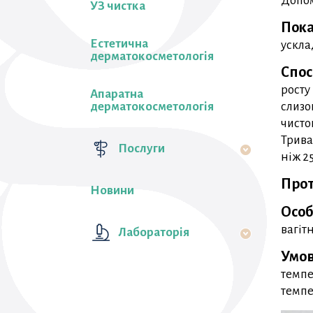
Допом
УЗ чистка
Пока
Естетична
ускла
дерматокосметологія
Спос
росту
Апаратна
дерматокосметологія
слизо
чисто
Трива
Послуги
ніж 25
Прот
Новини
Особ
вагіт
Лабораторiя
Умов
темпе
темпе