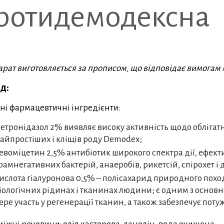
ротидемодексна
рат виготовляється за прописом, що відповідає вимогам 
д:
ні фармацевтичні інгредієнти:
етронідазол 2% виявляє високу активність щодо облігат
айпростіших і кліщів роду Demodex;
евоміцетин 2,5% антибіотик широкого спектра дії, ефек
рамнегативних бактерій, анаеробів, рикетсій, спірохет і 
ислота гіалуронова 0,5% – полісахарид природного поход
іологічних рідинах і тканинах людини; є одним з основ
ере участь у регенерації тканин, а також забезпечує по