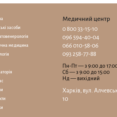
Медичний центр
на
ські засоби
0 800 33-15-10
096 594-40-04
товенерологія
066 010-58-06
ична медицина
093 258-77-88
логія
Пн-Пт — з 9:00 до 17:0
Сб — з 9:00 до 15:00
аторiя
Нд — вихідний
ас
Харків, вул. Алчевсь
ни
10
кти
ки