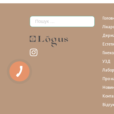
Голов
Лікар
Дерма
Естет
Гінеко
УЗД
Лабор
Про н
Нови
Конта
Відгу