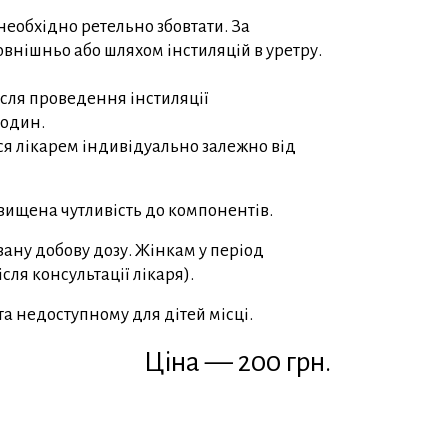
еобхідно ретельно збовтати. За
овнішньо або шляхом інстиляцій в уретру.
ісля проведення інстиляції
годин.
ься лікарем індивідуально залежно від
вищена чутливість до компонентів.
ну добову дозу. Жінкам у період
сля консультації лікаря).
та недоступному для дітей місці.
Ціна — 200 грн.