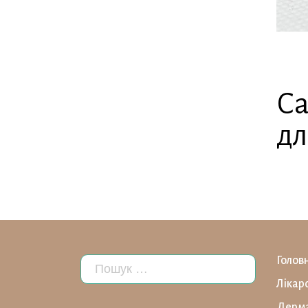
Са
дл
Голов
Лікар
Дерма