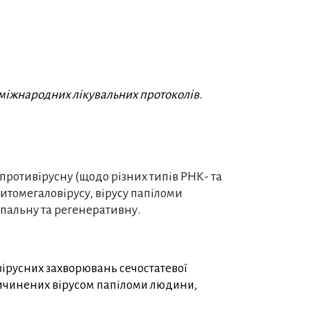
міжнародних лікувальних протоколів.
 противірусну (щодо різних типів РНК- та
 цитомегаловірусу, вірусу папіломи
пальну та регенеративну.
вірусних захворювань сечостатевої
спричинених вірусом папіломи людини,