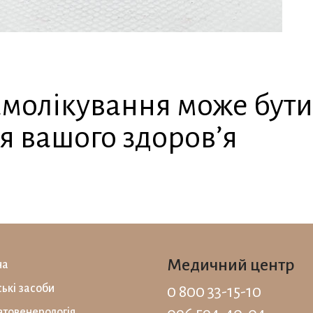
молікування може бут
я вашого здоров’я
Медичний центр
на
ські засоби
0 800 33-15-10
товенерологія