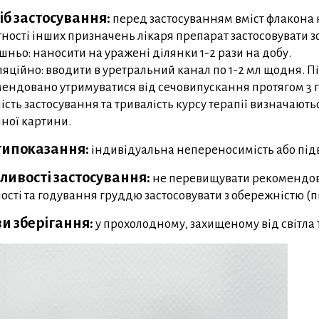
іб застосування:
перед застосуванням вміст флакона н
тності інших призначень лікаря препарат застосовувати з
шньо: наносити на уражені ділянки 1-2 рази на добу.
ляційно: вводити в уретральний канал по 1-2 мл щодня. П
ендовано утримуватися від сечовипускання протягом 3 
ість застосування та тривалість курсу терапії визначают
чної картини.
ипоказання:
індивідуальна непереносимість або під
ливості застосування:
не перевищувати рекомендова
ності та годування груддю застосовувати з обережністю (пі
и зберігання:
у прохолодному, захищеному від світла 