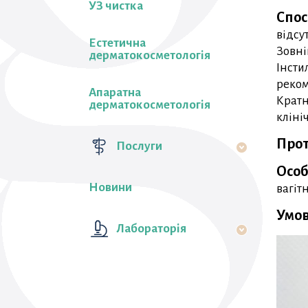
УЗ чистка
Спос
відсу
Естетична
Зовні
дерматокосметологія
Інсти
реком
Апаратна
Кратн
дерматокосметологія
кліні
Прот
Послуги
Особ
Новини
вагіт
Умов
Лабораторiя