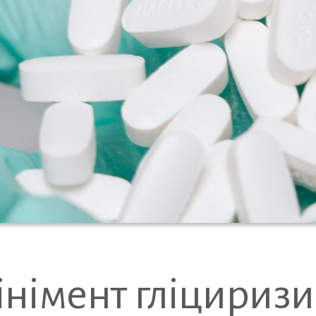
інімент гліцириз