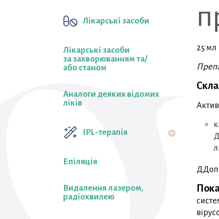
п
Лікарські засоби
25 мл
Лікарські засоби
за захворюванням та/
Препа
або станом
Скла
Аналоги деяких відомих
ліків
Актив
к
IPL-терапія
Д
л
Епіляція
ДДопо
Пока
Видалення лазером,
радіохвилею
систе
вірус