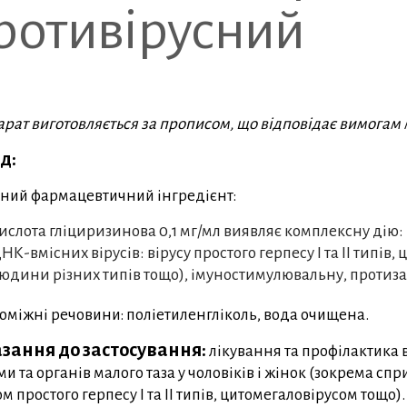
ротивірусний
рат виготовляється за прописом, що відповідає вимогам 
д:
ний фармацевтичний інгредієнт:
ислота гліциризинова 0,1 мг/мл виявляє комплексну дію:
НК-вмісних вірусів: вірусу простого герпесу I та II типів,
юдини різних типів тощо), імуностимулювальну, протиза
міжні речовини: поліетиленгліколь, вода очищена.
зання до застосування:
лікування та профілактика 
ми та органів малого таза у чоловіків і жінок (зокрема 
ом простого герпесу I та II типів, цитомегаловірусом тощо).