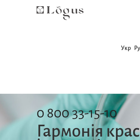
Укр
Ру
0 800 33-15-10
Гармонія кра