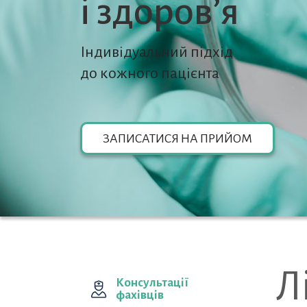
i здоров’я
Індивідуальний підхід
до кожного пацієнта
ЗАПИСАТИСЯ НА ПРИЙОМ
Л
Консультації
фахівців