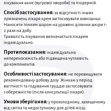
лікування акне (вугрової хвороби) та піодермій.
Спосіб застосування:
за відсутності інших
призначень лікаря крем застосовувати зовнішньо.
Наносити тонким шаром на уражені ділянки шкіри 1-
2 рази на добу.
Тривалість лікування визначається лікарем
індивідуально.
Протипоказання:
індивідуальна
непереносимість або підвищена чутливість
до компонентів.
Особливості застосування:
не перевищувати
рекомендовану добову дозу. Жінкам у період
вагітності та годування груддю застосовувати
з обережністю (після консультації лікаря).
Умови зберігання:
у прохолодному, захищеному
від світла та недоступному для дітей місці.