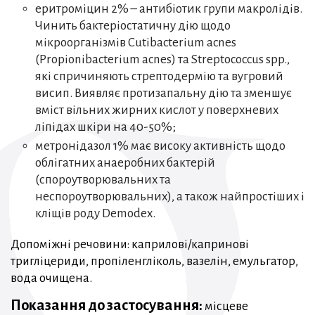
еритроміцин 2% – антибіотик групи макролідів.
Чинить бактеріостатичну дію щодо
мікроорганізмів Cutibacterium acnes
(Propionibacterium acnes) та Streptococcus spp.,
які спричиняють стрептодермію та вугровий
висип. Виявляє протизапальну дію та зменшує
вміст вільних жирних кислот у поверхневих
ліпідах шкіри на 40-50%;
метронідазол 1% має високу активність щодо
облігатних анаеробних бактерій
(спороутворювальних та
неспороутворювальних), а також найпростіших і
кліщів роду Demodex.
Допоміжні речовини: каприлові/капринові
тригліцериди, пропіленгліколь, вазелін, емульгатор,
вода очищена.
Показання до застосування:
місцеве