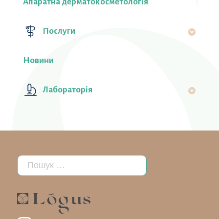
Апаратна дерматокосметологія
Послуги
Новини
Лабораторiя