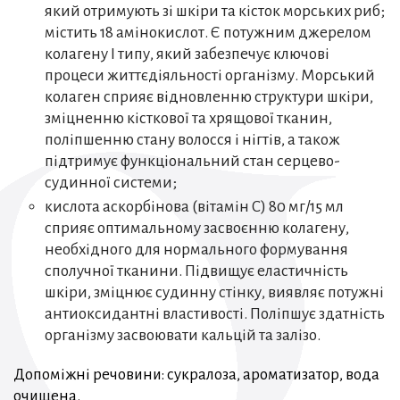
який отримують зі шкіри та кісток морських риб;
містить 18 амінокислот. Є потужним джерелом
колагену I типу, який забезпечує ключові
процеси життєдіяльності організму. Морський
колаген сприяє відновленню структури шкіри,
зміцненню кісткової та хрящової тканин,
поліпшенню стану волосся і нігтів, а також
підтримує функціональний стан серцево-
судинної системи;
кислота аскорбінова (вітамін С) 80 мг/15 мл
сприяє оптимальному засвоєнню колагену,
необхідного для нормального формування
сполучної тканини. Підвищує еластичність
шкіри, зміцнює судинну стінку, виявляє потужні
антиоксидантні властивості. Поліпшує здатність
організму засвоювати кальцій та залізо.
Допоміжні речовини: сукралоза, ароматизатор, вода
очищена.