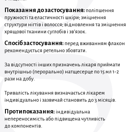
Показання до застосування:
поліпшення
пружності та еластичності шкіри; зміцнення
структури нігтів і волосся; відновлення та зміцнення
хрящової тканини суглобів і зв’язок.
Спосіб застосування:
перед вживанням флакон
рекомендується ретельно збовтати.
За відсутності інших призначень лікаря приймати
внутрішньо (перорально) натщесерце по 15 мл 1-2
рази на добу.
Тривалість лікування визначається лікарем
індивідуально і зазвичай становить до 3 місяців.
Протипоказання:
індивідуальна
непереносимість або підвищена чутливість
до компонентів.