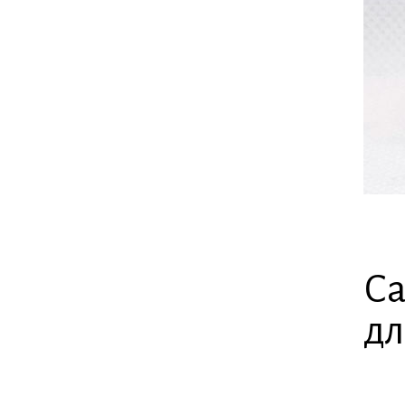
Са
дл