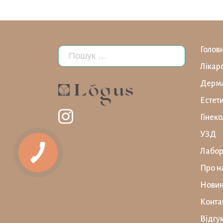
Голов
Лікар
Дерма
Естет
Гінеко
УЗД
Лабор
Про н
Нови
Конта
Відгу