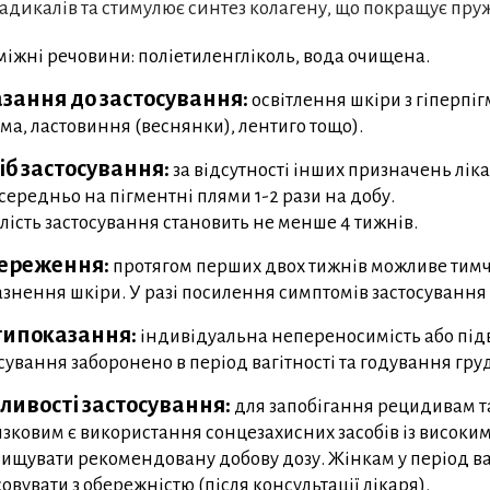
адикалів та стимулює синтез колагену, що покращує пружн
іжні речовини: поліетиленгліколь, вода очищена.
зання до застосування:
освітлення шкіри з гіперпіг
ма, ластовиння (веснянки), лентиго тощо).
іб застосування:
за відсутності інших призначень лік
середньо на пігментні плями 1-2 рази на добу.
лість застосування становить не менше 4 тижнів.
ереження:
протягом перших двох тижнів можливе тимч
знення шкіри. У разі посилення симптомів застосування
ипоказання:
індивідуальна непереносимість або під
сування заборонено в період вагітності та годування груд
ливості застосування:
для запобігання рецидивам та
язковим є використання сонцезахисних засобів із високим 
ищувати рекомендовану добову дозу. Жінкам у період ва
совувати з обережністю (після консультації лікаря).