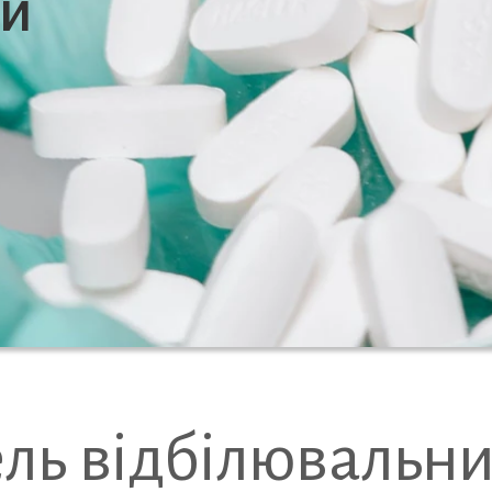
си
ель відбілювальн