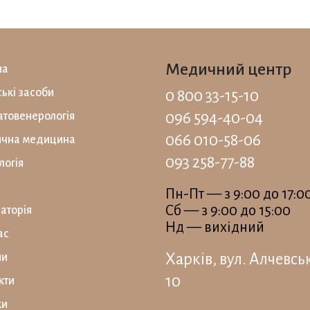
Медичний центр
на
ські засоби
0 800 33-15-10
096 594-40-04
товенерологія
066 010-58-06
ична медицина
093 258-77-88
логія
Пн-Пт — з 9:00 до 17:0
Сб — з 9:00 до 15:00
аторiя
Нд — вихідний
ас
Харків, вул. Алчевсь
ни
10
кти
ки