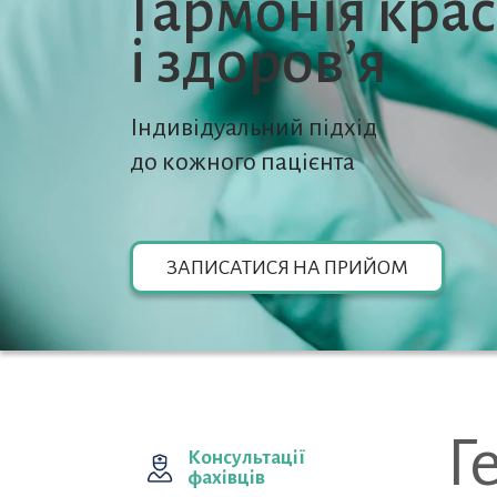
Гармонія кра
i здоров’я
Індивідуальний підхід
до кожного пацієнта
ЗАПИСАТИСЯ НА ПРИЙОМ
Г
Консультації
фахівців