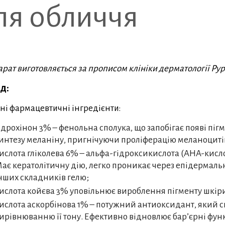
ля обличчя
рат виготовляється за прописом клініки дерматології Рур
д:
ні фармацевтичні інгредієнти:
ідрохінон 3% – фенольна сполука, що запобігає появі піг
интезу меланіну, пригнічуючи проліферацію меланоциті
ислота гліколева 6% – альфа-гідроксикислота (AHA-кис
ає кератолітичну дію, легко проникає через епідермал
нших складників гелю;
ислота койєва 3% уповільнює вироблення пігменту шкіри
ислота аскорбінова 1% – потужний антиоксидант, який с
ирівнюванню її тону. Ефективно відновлює бар’єрні функ