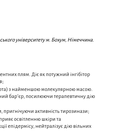
ського університету м. Бохум, Німеччина.
ментних плям. Діє як потужний інгібітор
в;
лота) з найменшою молекулярною масою.
ьний бар’єр, посилюючи терапевтичну дію
, пригнічуючи активність тирозинази;
прияє освітленню шкіри та
ції епідермісу, нейтралізує дію вільних