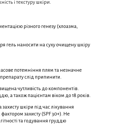
ість і текстуру шкіри.
ментацією різного генезу (хлоазма,
аря гель наносити на суху очищену шкіру
асове потемніння плям та незначне
 препарату слід припинити.
вищена чутливість до компонентів.
дю, а також пацієнтам віком до 18 років.
 захисту шкіри під час лікування
фактором захисту (SPF 30+). Не
гітності та годування груддю