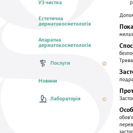
р
УЗ чистка
Допом
Естетична
дерматокосметологія
Пока
мелаз
Апаратна
дерматокосметологія
Спос
безпо
Трива
Послуги
Заст
подра
Новини
Прот
Засто
Лабораторiя
Особ
обов’
перев
засто