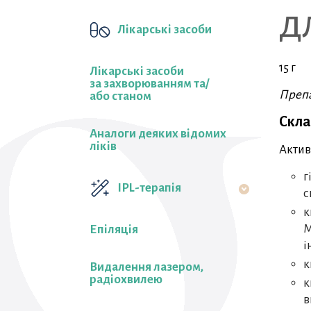
д
Лікарські засоби
15 г
Лікарські засоби
за захворюванням та/
Препа
або станом
Скла
Аналоги деяких відомих
ліків
Актив
г
IPL-терапія
с
к
М
Епіляція
і
к
Видалення лазером,
радіохвилею
к
в