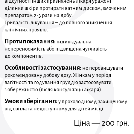
відсутності інших призначень лікаря уражені
ділянки шкіри протирати ватним диском, змоченим
препаратом 2-3 рази на добу.
Тривалість лікування – до повного зникнення
клінічних проявів.
Протипоказання:
індивідуальна
непереносимість або підвищена чутливість
до компонентів.
Особливості застосування:
не перевищувати
рекомендовану добову дозу. Жінкам у період
вагітності та годування груддю застосовувати
з обережністю (після консультації лікаря).
Умови зберігання:
у прохолодному, захищеному
від світла та недоступному для дітей місці
Ціна — 200 грн.