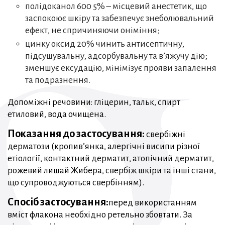
полідоканол 600 5% – місцевий анестетик, що
заспокоює шкіру та забезпечує знеболювальний
ефект, не спричиняючи оніміння;
цинку оксид 20% чинить антисептичну,
підсушувальну, адсорбувальну та в’яжучу дію;
зменшує ексудацію, мінімізує прояви запалення
та подразнення.
Допоміжні речовини: гліцерин, тальк, спирт
етиловий, вода очищена.
Показання до застосування:
свербіжні
дерматози (кропив’янка, алергічні висипи різної
етіології, контактний дерматит, атопічний дерматит,
рожевий лишай Жибера, свербіж шкіри та інші стани,
що супроводжуються свербінням).
Спосіб застосування:
перед використанням
вміст флакона необхідно ретельно збовтати. За