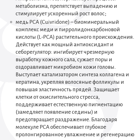
метаболизма, препятствует выпадению и
стимулирует ускоренный рост волос;
медь PCA (Cuivridone) – биоминеральный
комплекс меди и пирролидонкарбоновой
кислоты (L-PCA) растительного происхождения.
Действует как мощный антиоксидант и
себорегулятор: ингибирует чрезмерную
выработку кожного сала, сужает поры и
оздоравливает микробиом кожи головы.
Выступает катализатором синтеза коллагена и
кератина, укрепляя волосяные фолликулы и
повышая эластичность прядей. Защищает
клетки от окислительного стресса,
поддерживает естественную пигментацию
(замедляет появление седины) и
предотвращает раздражение. Благодаря
молекуле PCA обеспечивает глубокое
пролонгированное увлажнение и регенерацию