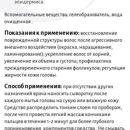
эпидермиса.
Вспомогательные вещества: гелеобразователь, вода
очищенная..
Показания к применению:
восстановление
поврежденной структуры волос после агрессивного
внешнего воздействия (окраска, наращивание,
ламинирование); укрепление волос от корней,
увеличение их объема и густоты; профилактика
преждевременного старения фолликулов; регуляция
жирности кожи головы.
Способ применения:
при отсутствии других
назначений врача наносить сыворотку после
каждого мытья головы на сухую или влажную кожу.
Средство распределить тонким слоем по проборам,
после чего провести легкий массаж кончиками
пальцев в течение 1-2 минут для более глубокого
проникновения. компонентов средства . Не смывать.