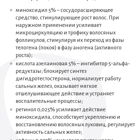
миноксидил 5% – сосудорасширяющее
средство, стимулирующее рост волос. При
наружном применении усиливает
микроциркуляцию и трофику волосяных
фолликулов, стимулируя их переход из фазы
телогена (покоя) в фазу аногена (активного
роста);
кислота азелаиновая 5% – ингибитор 5-альфа-
редуктазы; блокирует синтез
дигидротестостерона, нормализует работу
сальных желез, оказывает мягкое
отшелушивающее действие и устраняет
воспалительные процессы;
ретинол 0,025% усиливает действие
миноксидила, способствует укреплению и
восстановлению волосяных луковиц, регулирует
активность сальных желез;