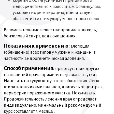
кофеин 0,001% усиливает приток крови
непосредственно к волосяным фолликулам,
ускоряет их регенерацию, препятствует
облысению и стимулирует рост новых волос.
Вспомогательные вещества: пропиленгликоль,
бензиловый спирт, вода очищенная.
Показания к применению:
алопеция
(облишение) всех типов у мужчин и женщин, в
частности андрогенетическая алопеция.
Способ применения:
при отсутствии других
назначений врача применять дважды в сутки .
Наносить на сухую кожу в зоне облысения. Легко
втирать кончиками пальцев, двигаясь от центра к
периферии пораженного участка. Не смывать.
Продолжительность лечения врач определяет
индивидуально; минимальный рекомендуемый
курс составляет 3 месяца .