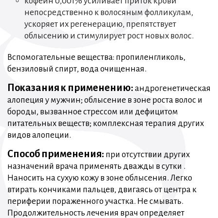
кофеин 0,001% усиливает приток крови
непосредственно к волосяным фолликулам,
ускоряет их регенерацию, препятствует
облысению и стимулирует рост новых волос.
Вспомогательные вещества: пропиленгликоль,
бензиловый спирт, вода очищенная.
Показания к применению:
андрогенетическая
алопеция у мужчин; облысение в зоне роста волос и
бороды, вызванное стрессом или дефицитом
питательных веществ; комплексная терапия других
видов алопеции.
Способ применения:
при отсутствии других
назначений врача применять дважды в сутки .
Наносить на сухую кожу в зоне облысения. Легко
втирать кончиками пальцев, двигаясь от центра к
периферии пораженного участка. Не смывать.
Продолжительность лечения врач определяет