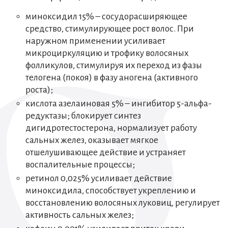
миноксидил 15% – сосудорасширяющее
средство, стимулирующее рост волос. При
наружном применении усиливает
микроциркуляцию и трофику волосяных
фолликулов, стимулируя их переход из фазы
телогена (покоя) в фазу аногена (активного
роста);
кислота азелаиновая 5% – ингибитор 5-альфа-
редуктазы; блокирует синтез
дигидротестостерона, нормализует работу
сальных желез, оказывает мягкое
отшелушивающее действие и устраняет
воспалительные процессы;
ретинол 0,025% усиливает действие
миноксидила, способствует укреплению и
восстановлению волосяных луковиц, регулирует
активность сальных желез;