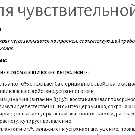
ля чувствительно
л
рат изготавливается по прописи, соответствующей тре
колов.
ав:
ные фармацевтические ингредиенты:
ель алоэ 10% оказывает бактерицидные свойства, оказ
аживляющее действие, устраняет отеки;
иацинамид (витамин В3) 3% восстанавливает поверхнос
тимулирует естественный синтез церамидов, сохраня
арьер; повышает упругость и эластичность кожи, разгл
расноту, купирует воспаление;
ллантоин 0,3% увлажняет и устраняет шелушение, прояв