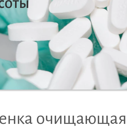
соты
енка очищающая