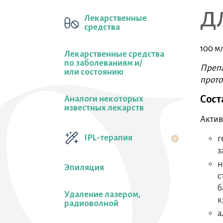
д
Лекарственные
средства
100 м
Лекарственные средства
по заболеваниям и/
Препа
или состоянию
прото
Сост
Аналоги некоторых
известных лекарств
Актив
IPL-терапия
г
з
н
Эпиляция
с
б
Удаление лазером,
к
радиоволной
а