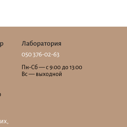
р
Лаборатория
050 376-02-63
Пн-Сб — c 9:00 до 13:00
Вс — выходной
0
их,