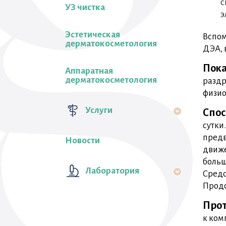
с
УЗ чистка
э
Эстетическая
Вспом
дерматокосметология
ДЭА, 
Пока
Аппаратная
дерматокосметология
раздр
физио
Услуги
Спос
сутки
предв
Новости
движе
больш
Лаборатория
Средс
Продо
Прот
к ком