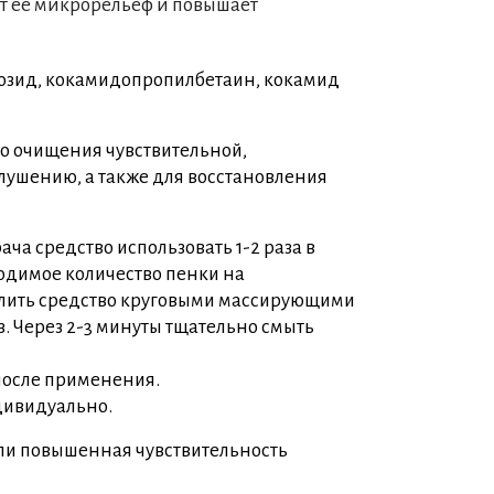
т ее микрорельеф и повышает
козид, кокамидопропилбетаин, кокамид
о очищения чувствительной,
лушению, а также для восстановления
ча средство использовать 1-2 раза в
ходимое количество пенки на
лить средство круговыми массирующими
з. Через 2-3 минуты тщательно смыть
 после применения.
дивидуально.
и повышенная чувствительность