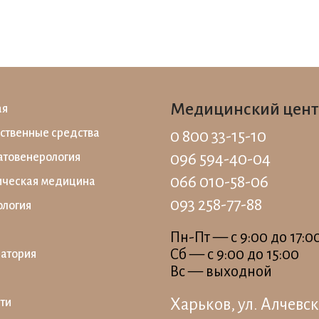
Медицинский цент
ая
ственные средства
0 800 33-15-10
096 594-40-04
товенерология
066 010-58-06
ическая медицина
093 258-77-88
ология
Пн-Пт — c 9:00 до 17:0
Сб — c 9:00 до 15:00
атория
Вс — выходной
Харьков, ул. Алчевск
ти