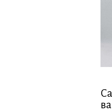
Са
ва