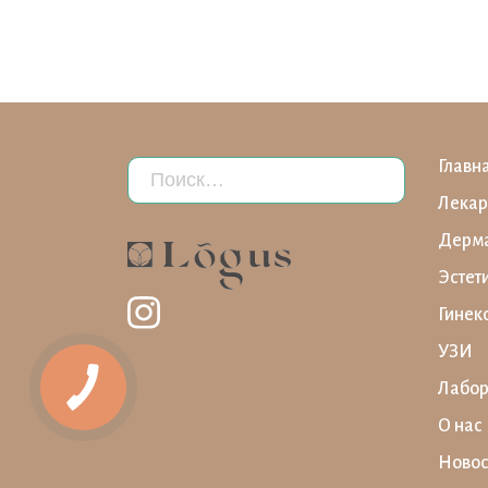
Главн
Лекар
Дерма
Эстет
Гинек
УЗИ
Лабор
О нас
Новос