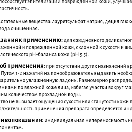
пособствует эпителизации поврежденной кожи, улучшае
ластичность.
огательные вещества: лауретсульфат натрия, децил глю
вода очищенная.
зания к применению:
для ежедневного деликатног
аженной и поврежденной кожи, склонной к сухости и ше
логического рН-баланса кожи (pН 5.5).
об применения:
при отсутствии других назначений вра
. Путем 1-2 нажатий на пенообразователь выдавить необ
арительно увлажненную ладонь. Равномерно распреде
ниями по влажной коже лица, избегая участки вокруг гла
им количеством прохладной воды.
тво не вызывает ощущения сухости или стянутости кожи
лжительность применения препарата определяется ин
ивопоказания:
индивидуальная непереносимость ил
понентам.