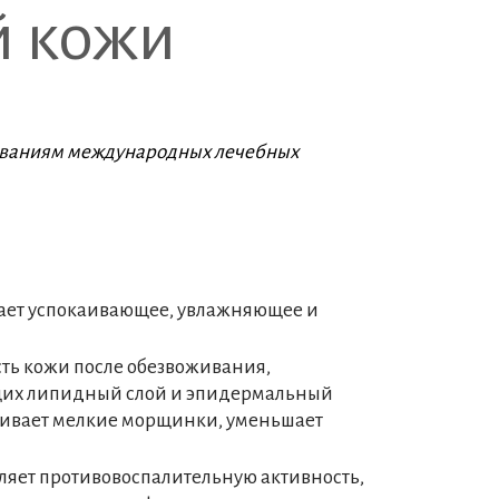
й кожи
бованиям международных лечебных
ывает успокаивающее, увлажняющее и
ть кожи после обезвоживания,
ющих липидный слой и эпидермальный
аживает мелкие морщинки, уменьшает
ляет противовоспалительную активность,