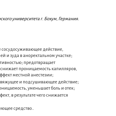
кого университета г. Бохум, Германия.
е сосудосуживающее действие,
й и зуда в аноректальном участке;
тивностью; предотвращает
 снижает проницаемость капилляров,
эффект местной анестезии;
е, вяжущее и подсушивающее действие;
оницаемость, уменьшает боль и отек;
кт, в результате чего снижается
ующее средство..