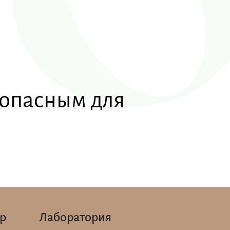
 опасным для
р
Лаборатория