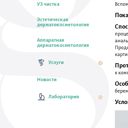
УЗ чистка
Вспом
Пока
Эстетическая
дерматокосметология
Спос
проце
Аппаратная
аналь
дерматокосметология
Продо
карти
Услуги
Прот
к ком
Новости
Особ
берем
Лаборатория
Усло