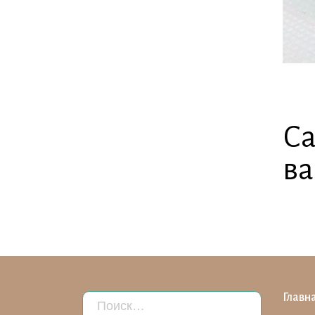
Са
ва
Главн