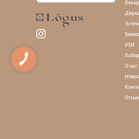
Лекар
Дерма
Эстет
Гинек
УЗИ
Лабор
О нас
Новос
Конта
Отзы