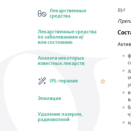
25 г
Лекарственные
средства
Препа
Лекарственные средства
Сост
по заболеваниям и/
или состоянию
Актив
ф
Аналоги некоторых
с
известных лекарств
д
о
IPL-терапия
у
в
Эпиляция
в
б
Удаление лазером,
ч
радиоволной
ц