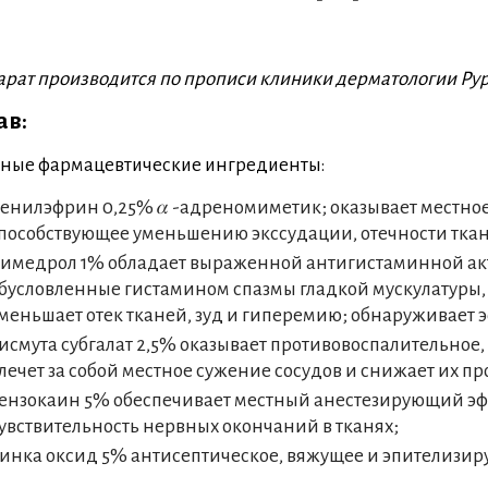
рат производится по прописи клиники дерматологии Рурс
ав:
ные фармацевтические ингредиенты:
енилэфрин 0,25% 𝛼 -адреномиметик; оказывает местно
пособствующее уменьшению экссудации, отечности ткане
имедрол 1% обладает выраженной антигистаминной ак
бусловленные гистамином спазмы гладкой мускулатуры,
меньшает отек тканей, зуд и гиперемию; обнаруживает 
исмута субгалат 2,5% оказывает противовоспалительно
лечет за собой местное сужение сосудов и снижает их пр
ензокаин 5% обеспечивает местный анестезирующий эффе
увствительность нервных окончаний в тканях;
инка оксид 5% антисептическое, вяжущее и эпителизир