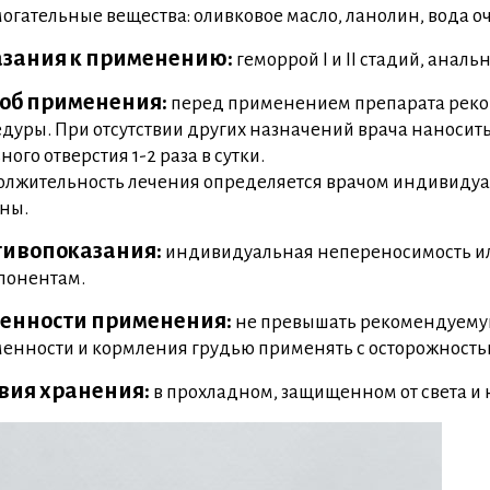
огательные вещества: оливковое масло, ланолин, вода 
зания к применению:
геморрой I и II стадий, анал
об применения:
перед применением препарата реко
дуры. При отсутствии других назначений врача наносить
ного отверстия 1-2 раза в сутки.
лжительность лечения определяется врачом индивидуал
ны.
ивопоказания:
индивидуальная непереносимость ил
понентам.
енности применения:
не превышать рекомендуемую
енности и кормления грудью применять с осторожностью
вия хранения:
в прохладном, защищенном от света и 