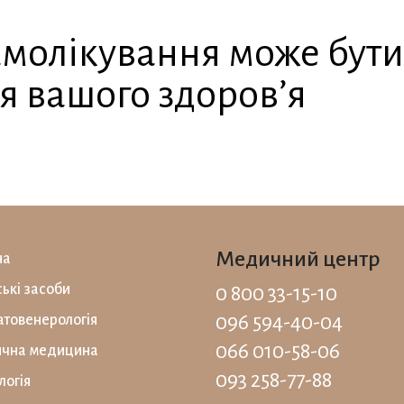
молікування може бут
я вашого здоров’я
Медичний центр
на
ські засоби
0 800 33-15-10
096 594-40-04
товенерологія
066 010-58-06
ична медицина
093 258-77-88
логія