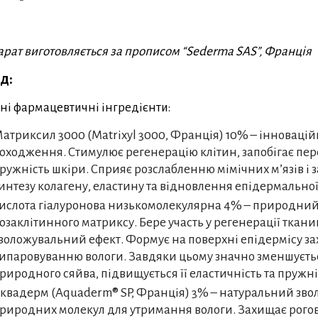
рат виготовляється за прописом “Sederma SAS”, Франція
д:
ні фармацевтичні інгредієнти:
атриксил 3000 (Matrixyl 3000, Франція) 10% – інновац
оходження. Стимулює регенерацію клітин, запобігає пе
ружність шкіри. Сприяє розслабленню мімічних м’язів і
интезу колагену, еластину та відновлення епідермальної
ислота гіалуронова низькомолекулярна 4% – природний
озаклітинного матриксу. Бере участь у регенерації ткан
воложувальний ефект. Формує на поверхні епідермісу за
ипаровуванню вологи. Завдяки цьому значно зменшуєтьс
риродного сяйва, підвищується її еластичність та пружні
квадерм (Aquaderm® SP, Франція) 3% – натуральний зво
риродних молекул для утримання вологи. Захищає рогов