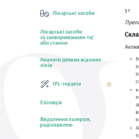
5 г
Лікарські засоби
Препа
Лікарські засоби
Скла
за захворюванням та/
або станом
Актив
М
Аналоги деяких відомих
ліків
п
п
с
IPL-терапія
к
п
Епіляція
з
в
Видалення лазером,
п
радіохвилею
А
п