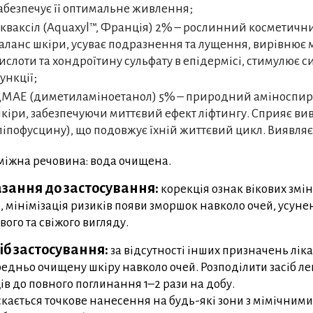
абезпечує її оптимальне живлення;
кваксіл (Aquaxyl™, Франція) 2% – рослинний косметичн
аланс шкіри, усуває подразнення та лущення, вирівнює м
ислоти та хондроїтину сульфату в епідермісі, стимулює с
ункції;
МАЕ (диметиламіноетанол) 5% – природний аміноспирт;
кіри, забезпечуючи миттєвий ефект ліфтингу. Сприяє ви
ліпофусцину), що подовжує їхній життєвий цикл. Виявля
іжна речовина: вода очищена.
зання до застосування:
корекція ознак вікових змін
, мінімізація ризиків появи зморшок навколо очей, усуне
вого та свіжого вигляду.
іб застосування:
за відсутності інших призначень лік
едньо очищену шкіру навколо очей. Розподілити засіб л
ів до повного поглинання 1–2 рази на добу.
кається точкове нанесення на будь-які зони з мімічним